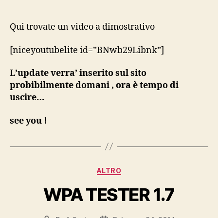
Zte
F116
UNLOCK-
Qui trovate un video a dimostrativo
SBLOCCO
READY!
[niceyoutubelite id=”BNwb29Libnk”]
L’update verra’ inserito sul sito
probibilmente domani , ora è tempo di
uscire…
see you !
Categories
ALTRO
WPA TESTER 1.7