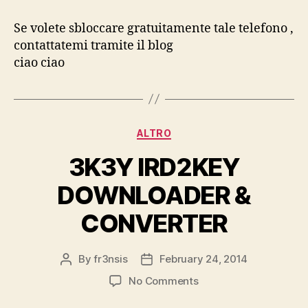
NG
Rac
Se volete sbloccare gratuitamente tale telefono ,
3
contattatemi tramite il blog
ciao ciao
Categories
ALTRO
3K3Y IRD2KEY
DOWNLOADER &
CONVERTER
By
fr3nsis
February 24, 2014
Post
Post
author
date
on
No Comments
3K3Y