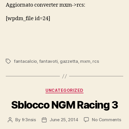
Aggiornato converter mxm->rcs:
[wpdm_file id=24]
fantacalcio
,
fantavoti
,
gazzetta
,
mxm
,
rcs
Tags
Categories
UNCATEGORIZED
Sblocco NGM Racing 3
on
By
fr3nsis
June 25, 2014
No Comments
Post
Post
Sbl
author
date