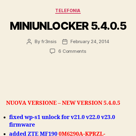
Categories
TELEFONIA
MINIUNLOCKER 5.4.0.5
By
fr3nsis
February 24, 2014
Post
Post
author
date
on
6 Comments
MINIUNLOCKER
5.4.0.5
NUOVA VERSIONE – NEW VERSION 5.4.0.5
fixed wp-s1 unlock for v21.0 v22.0 v23.0
firmware
added ZTE MF190
0M6290A-KPRZL-