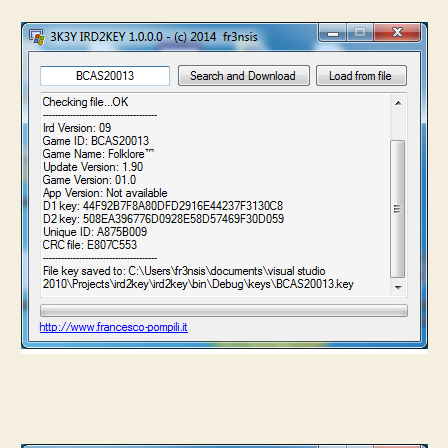
IRD2KEY
DOWNLOADER
&
CONVERTER