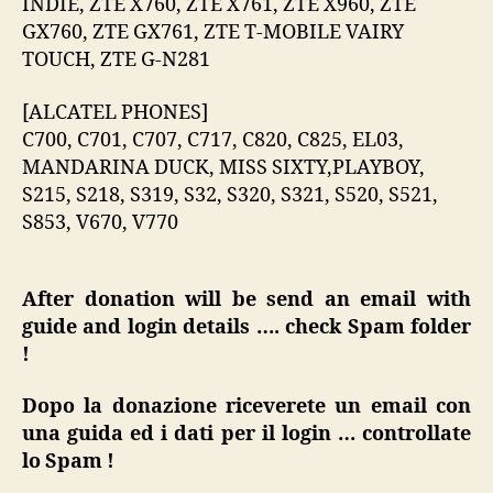
INDIE, ZTE X760, ZTE X761, ZTE X960, ZTE
GX760, ZTE GX761, ZTE T-MOBILE VAIRY
TOUCH, ZTE G-N281
[ALCATEL PHONES]
C700, C701, C707, C717, C820, C825, EL03,
MANDARINA DUCK, MISS SIXTY,PLAYBOY,
S215, S218, S319, S32, S320, S321, S520, S521,
S853, V670, V770
After donation will be send an email with
guide and login details …. check Spam folder
!
Dopo la donazione riceverete un email con
una guida ed i dati per il login … controllate
lo Spam !