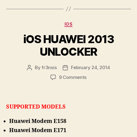
Categories
IOS
iOS HUAWEI 2013
UNLOCKER
By
fr3nsis
February 24, 2014
Post
Post
author
date
on
9 Comments
iOS
HUAWEI
2013
UNLOCKER
SUPPORTED MODELS
Huawei Modem E158
Huawei Modem E171