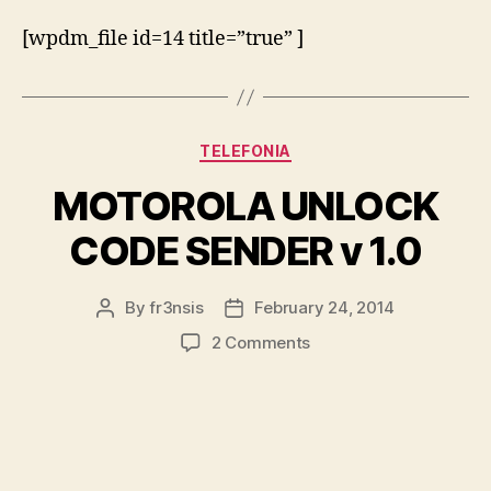
[wpdm_file id=14 title=”true” ]
Categories
TELEFONIA
MOTOROLA UNLOCK
CODE SENDER v 1.0
By
fr3nsis
February 24, 2014
Post
Post
author
date
on
2 Comments
MOTOROLA
UNLOCK
CODE
SENDER
v
1.0