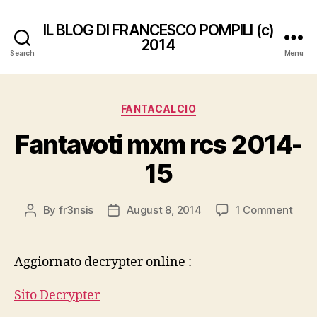
IL BLOG DI FRANCESCO POMPILI (c)
2014
Search
Menu
Categories
FANTACALCIO
Fantavoti mxm rcs 2014-
15
on
By
fr3nsis
August 8, 2014
1 Comment
Post
Post
Fant
author
date
mxm
rcs
Aggiornato decrypter online :
2014
15
Sito Decrypter