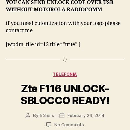
YOU CAN SEND UNLOCK CODE OVER USB
WITHOUT MOTOROLA RADIOCOMM
if you need cutomization with your logo please
contact me
[wpdm_file id=13 title=”true” ]
Categories
TELEFONIA
Zte F116 UNLOCK-
SBLOCCO READY!
By
fr3nsis
February 24, 2014
Post
Post
author
date
on
No Comments