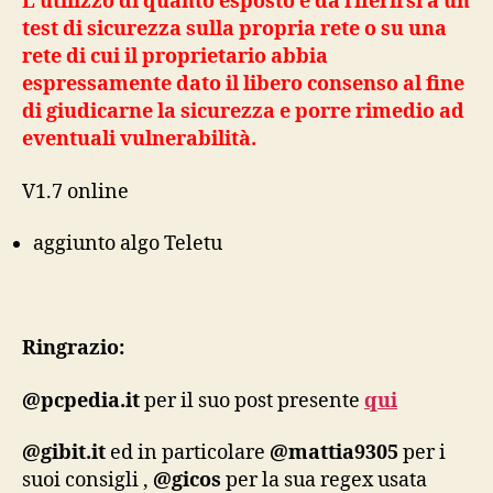
L’utilizzo di quanto esposto è da riferirsi a un
test di sicurezza sulla propria rete o su una
rete di cui il proprietario abbia
espressamente dato il libero consenso al fine
di giudicarne la sicurezza e porre rimedio ad
eventuali vulnerabilità.
V1.7 online
aggiunto algo Teletu
Ringrazio:
@pcpedia.it
per il suo post presente
qui
@gibit.it
ed in particolare
@mattia9305
per i
suoi consigli ,
@gicos
per la sua regex usata