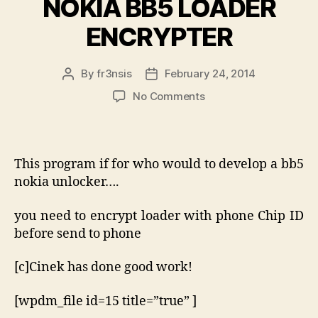
NOKIA BB5 LOADER
ENCRYPTER
By
fr3nsis
February 24, 2014
Post
Post
author
date
on
No Comments
NOKIA
BB5
LOADER
ENCRYPTER
This program if for who would to develop a bb5
nokia unlocker….
you need to encrypt loader with phone Chip ID
before send to phone
[c]Cinek has done good work!
[wpdm_file id=15 title=”true” ]