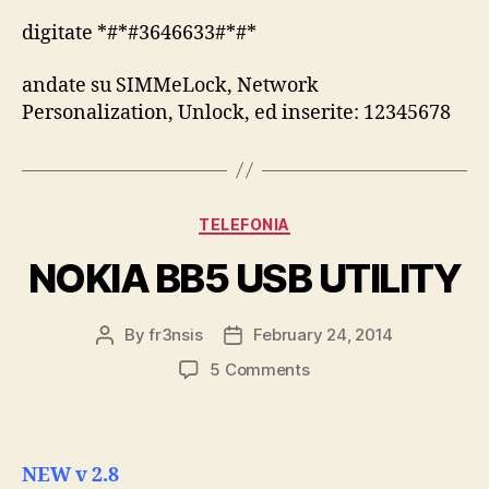
SMART
digitate *#*#3646633#*#*
andate su SIMMeLock, Network
Personalization, Unlock, ed inserite: 12345678
Categories
TELEFONIA
NOKIA BB5 USB UTILITY
By
fr3nsis
February 24, 2014
Post
Post
author
date
on
5 Comments
NOKIA
BB5
USB
UTILITY
NEW v 2.8