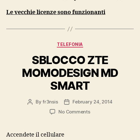
Le vecchie licenze sono funzionanti
Categories
TELEFONIA
SBLOCCO ZTE
MOMODESIGN MD
SMART
By
fr3nsis
February 24, 2014
Post
Post
author
date
on
No Comments
SBLOCCO
ZTE
MOMODESIGN
Accendete il cellulare
MD