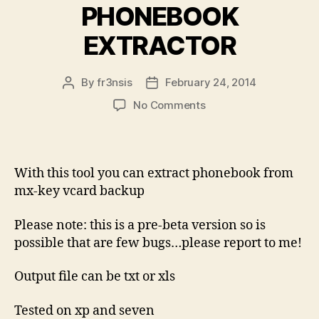
PHONEBOOK
EXTRACTOR
By
fr3nsis
February 24, 2014
Post
Post
author
date
on
No Comments
MX-
KEY
VCARD
PHONEBOOK
With this tool you can extract phonebook from
EXTRACTOR
mx-key vcard backup
Please note: this is a pre-beta version so is
possible that are few bugs…please report to me!
Output file can be txt or xls
Tested on xp and seven